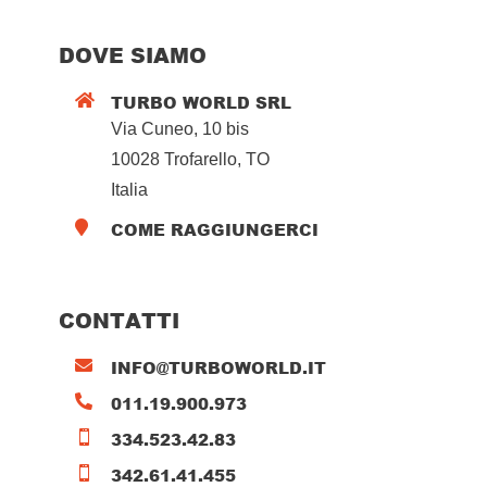
DOVE SIAMO
TURBO WORLD SRL

Via Cuneo, 10 bis
10028 Trofarello, TO
Italia
COME RAGGIUNGERCI

CONTATTI
INFO@TURBOWORLD.IT

011.19.900.973

334.523.42.83

342.61.41.455
