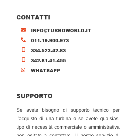
CONTATTI
INFO@TURBOWORLD.IT

011.19.900.973

334.523.42.83

342.61.41.455

WHATSAPP

SUPPORTO
Se avete bisogno di supporto tecnico per
l’acquisto di una turbina o se avete qualsiasi
tipo di necessità commerciale o amministrativa
non esitate a contattarci. Il nostro servizio di