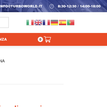
INFO@TURBOWORLD.IT
}
8:30-12:30 / 14:00-18:00
NZA
0,00
€
0
INA