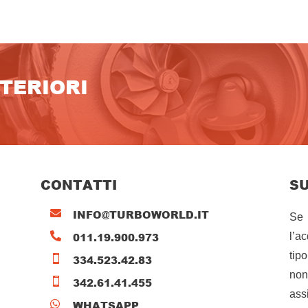
LTERIORI
CONTATTI
S
INFO@TURBOWORLD.IT

Se 
011.19.900.973

l’a
tip
334.523.42.83

non
342.61.41.455

ass
WHATSAPP
