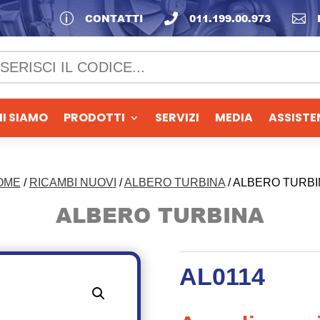
p
CONTATTI

011.199.00.973

I SIAMO
PRODOTTI
SERVIZI
MEDIA
ASSISTE
OME
/
RICAMBI NUOVI
/
ALBERO TURBINA
/ ALBERO TURB
ALBERO TURBINA
AL0114