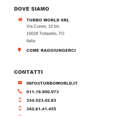
DOVE SIAMO
TURBO WORLD SRL

Via Cuneo, 10 bis
10028 Trofarello, TO
Italia
COME RAGGIUNGERCI

CONTATTI
INFO@TURBOWORLD.IT

011.19.900.973

334.523.42.83

342.61.41.455
