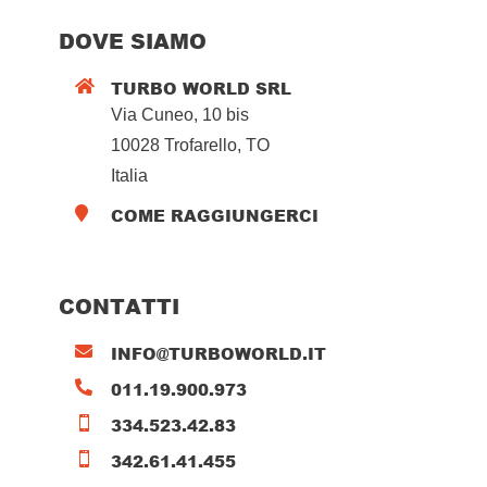
DOVE SIAMO
TURBO WORLD SRL

Via Cuneo, 10 bis
10028 Trofarello, TO
Italia
COME RAGGIUNGERCI

CONTATTI
INFO@TURBOWORLD.IT

011.19.900.973

334.523.42.83

342.61.41.455
