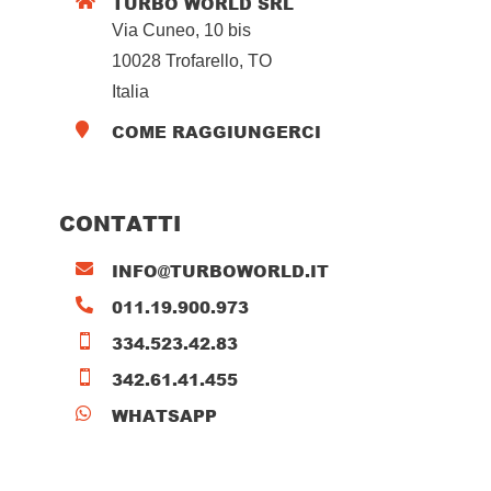
TURBO WORLD SRL

Via Cuneo, 10 bis
10028 Trofarello, TO
Italia
COME RAGGIUNGERCI

CONTATTI
INFO@TURBOWORLD.IT

011.19.900.973

334.523.42.83

342.61.41.455

WHATSAPP
