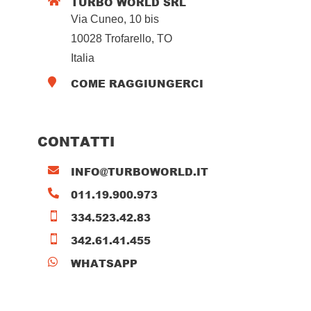
TURBO WORLD SRL

Via Cuneo, 10 bis
10028 Trofarello, TO
Italia
COME RAGGIUNGERCI

CONTATTI
INFO@TURBOWORLD.IT

011.19.900.973

334.523.42.83

342.61.41.455

WHATSAPP
