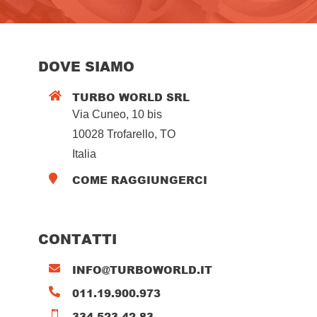
DOVE SIAMO
TURBO WORLD SRL

Via Cuneo, 10 bis
10028 Trofarello, TO
Italia
COME RAGGIUNGERCI

CONTATTI
INFO@TURBOWORLD.IT

011.19.900.973

334.523.42.83
