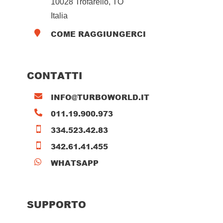
10028 Trofarello, TO
Italia
COME RAGGIUNGERCI

CONTATTI
INFO@TURBOWORLD.IT

011.19.900.973

334.523.42.83

342.61.41.455

WHATSAPP

SUPPORTO