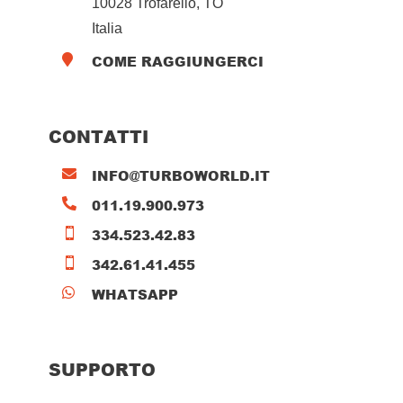
10028 Trofarello, TO
Italia
COME RAGGIUNGERCI

CONTATTI
INFO@TURBOWORLD.IT

011.19.900.973

334.523.42.83

342.61.41.455

WHATSAPP

SUPPORTO