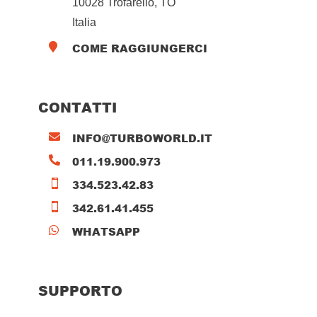
10028 Trofarello, TO
Italia
COME RAGGIUNGERCI

CONTATTI
INFO@TURBOWORLD.IT

011.19.900.973

334.523.42.83

342.61.41.455

WHATSAPP

SUPPORTO