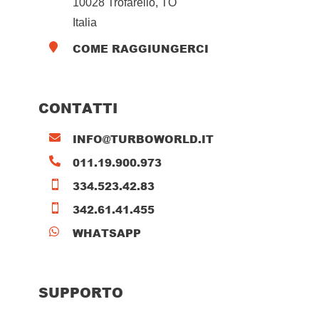
10028 Trofarello, TO
Italia
COME RAGGIUNGERCI

CONTATTI
INFO@TURBOWORLD.IT

011.19.900.973

334.523.42.83

342.61.41.455

WHATSAPP

SUPPORTO