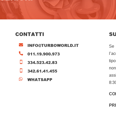
CONTATTI
S
INFO@TURBOWORLD.IT

Se 
011.19.900.973

l’a
tip
334.523.42.83

non
342.61.41.455

ass
WHATSAPP

8:3
CO
PR