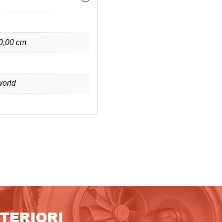
 0,00 cm
orld
LTERIORI