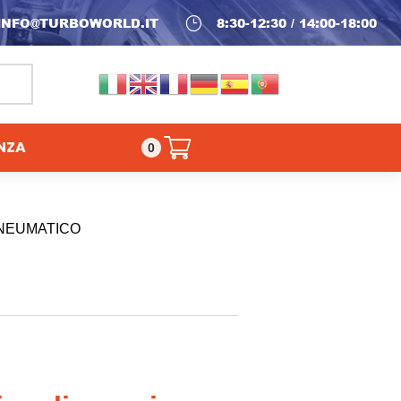
INFO@TURBOWORLD.IT
}
8:30-12:30 / 14:00-18:00
NZA
0,00
€
0
NEUMATICO