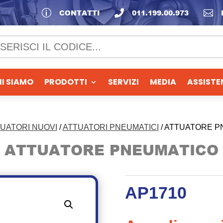
p
CONTATTI

011.199.00.973

I SIAMO
PRODOTTI
SERVIZI
MEDIA
ASSISTE
UATORI NUOVI
/
ATTUATORI PNEUMATICI
/ ATTUATORE P
ATTUATORE PNEUMATICO
AP1710