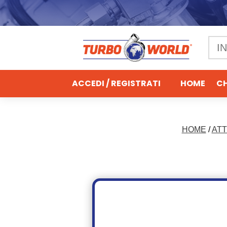
ACCEDI / REGISTRATI
HOME
CH
HOME
/
ATT