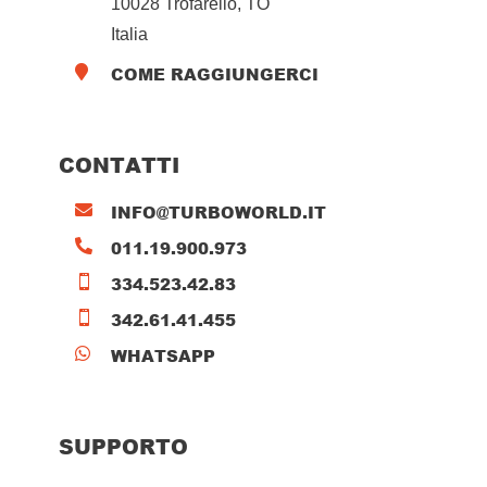
10028 Trofarello, TO
Italia
COME RAGGIUNGERCI

CONTATTI
INFO@TURBOWORLD.IT

011.19.900.973

334.523.42.83

342.61.41.455

WHATSAPP

SUPPORTO