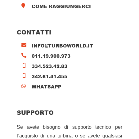
COME RAGGIUNGERCI

CONTATTI
INFO@TURBOWORLD.IT

011.19.900.973

334.523.42.83

342.61.41.455

WHATSAPP

SUPPORTO
Se avete bisogno di supporto tecnico per
l’acquisto di una turbina o se avete qualsiasi