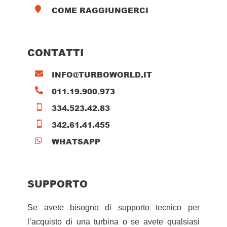
COME RAGGIUNGERCI

CONTATTI
INFO@TURBOWORLD.IT

011.19.900.973

334.523.42.83

342.61.41.455

WHATSAPP

SUPPORTO
Se avete bisogno di supporto tecnico per
l’acquisto di una turbina o se avete qualsiasi