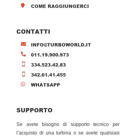
COME RAGGIUNGERCI

CONTATTI
INFO@TURBOWORLD.IT

011.19.900.973

334.523.42.83

342.61.41.455

WHATSAPP

SUPPORTO
Se avete bisogno di supporto tecnico per
l’acquisto di una turbina o se avete qualsiasi