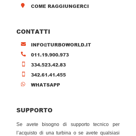
COME RAGGIUNGERCI

CONTATTI
INFO@TURBOWORLD.IT

011.19.900.973

334.523.42.83

342.61.41.455

WHATSAPP

SUPPORTO
Se avete bisogno di supporto tecnico per
l’acquisto di una turbina o se avete qualsiasi