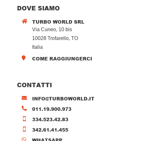
DOVE SIAMO
TURBO WORLD SRL

Via Cuneo, 10 bis
10028 Trofarello, TO
Italia
COME RAGGIUNGERCI

CONTATTI
INFO@TURBOWORLD.IT

011.19.900.973

334.523.42.83

342.61.41.455

WHATSAPP
