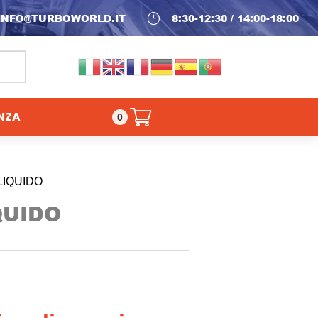
INFO@TURBOWORLD.IT
}
8:30-12:30 / 14:00-18:00
NZA
0,00
€
0
LIQUIDO
QUIDO