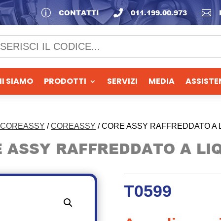
p
CONTATTI

011.199.00.973

I SIAMO
PRODOTTI
SERVIZI
MEDIA
ASSISTE
COREASSY
/
COREASSY
/ CORE ASSY RAFFREDDATO A 
 ASSY RAFFREDDATO A LI
T0599