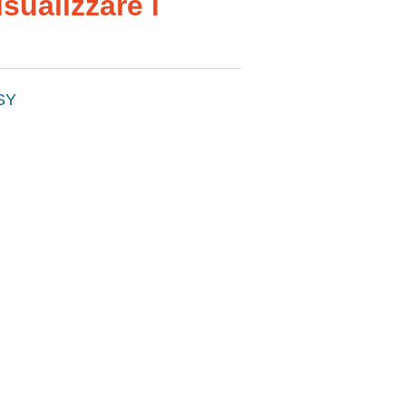
sualizzare i
SY