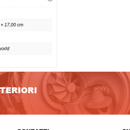
 × 17,00 cm
orld
LTERIORI