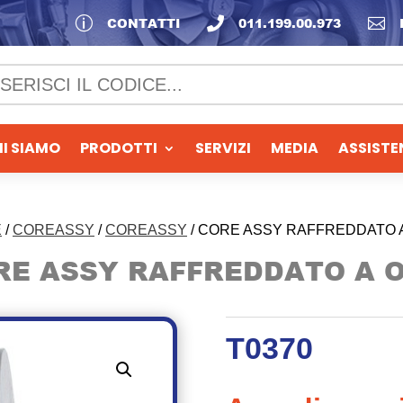
p
CONTATTI

011.199.00.973

I SIAMO
PRODOTTI
SERVIZI
MEDIA
ASSISTE
E
/
COREASSY
/
COREASSY
/ CORE ASSY RAFFREDDATO A
RE ASSY RAFFREDDATO A O
T0370