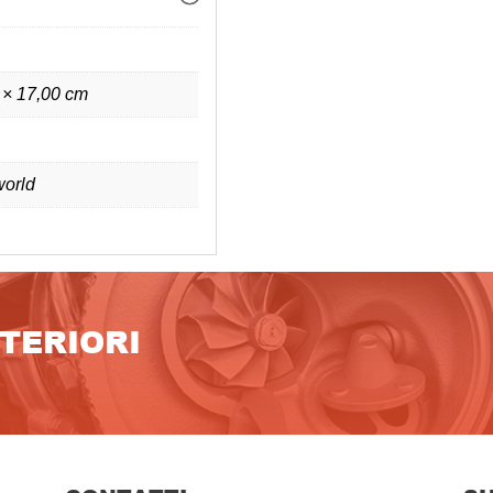
 × 17,00 cm
orld
LTERIORI