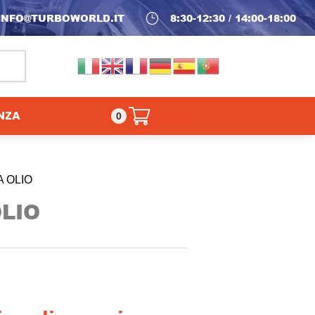
INFO@TURBOWORLD.IT
}
8:30-12:30 / 14:00-18:00
NZA
0,00
€
0
 OLIO
LIO