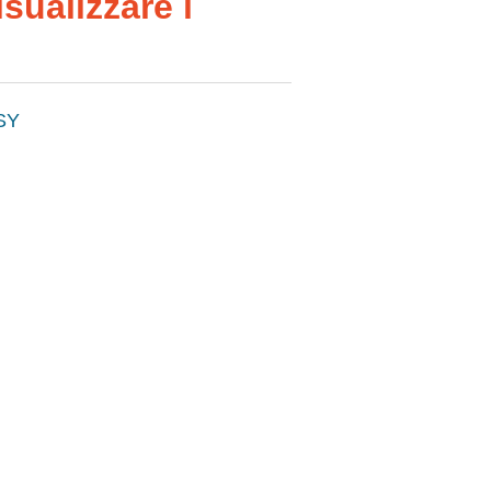
sualizzare i
SY