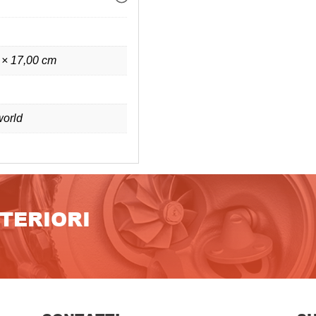
 × 17,00 cm
orld
LTERIORI