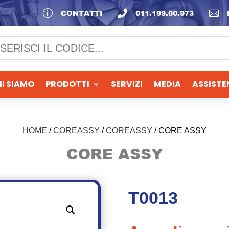
p
CONTATTI

011.199.00.973

I SIAMO
PRODOTTI
SERVIZI
MEDIA
ASSISTE
HOME
/
COREASSY
/
COREASSY
/ CORE ASSY
CORE ASSY
T0013