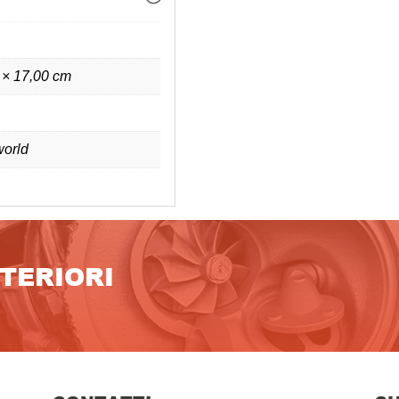
 × 17,00 cm
orld
LTERIORI