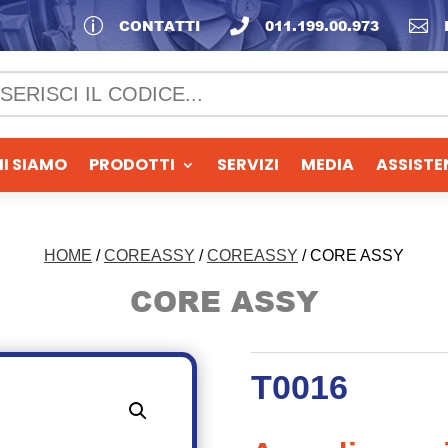
p
CONTATTI

011.199.00.973

I SIAMO
PRODOTTI
SERVIZI
MEDIA
ASSISTE
HOME
/
COREASSY
/
COREASSY
/ CORE ASSY
CORE ASSY
T0016