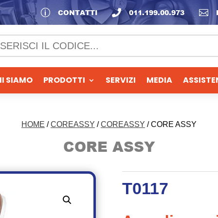
p
CONTATTI

011.199.00.973

I SIAMO
PRODOTTI
SERVIZI
MEDIA
ASSISTE
HOME
/
COREASSY
/
COREASSY
/ CORE ASSY
CORE ASSY
T0117