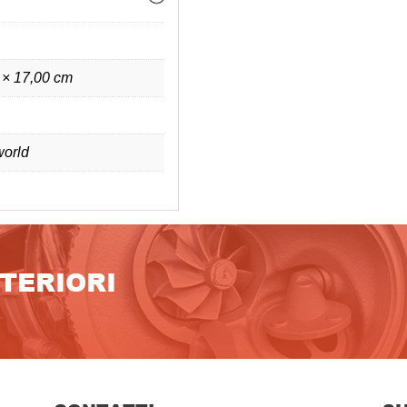
 × 17,00 cm
orld
LTERIORI