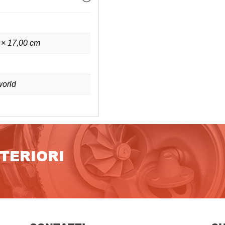
 × 17,00 cm
orld
LTERIORI