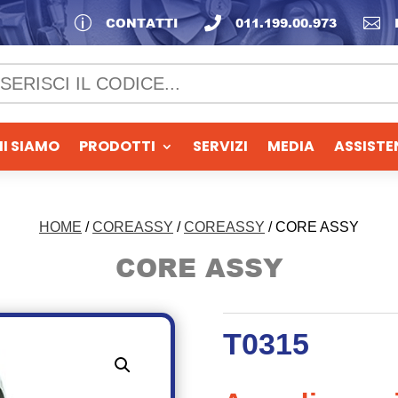
p
CONTATTI

011.199.00.973

I SIAMO
PRODOTTI
SERVIZI
MEDIA
ASSISTE
HOME
/
COREASSY
/
COREASSY
/ CORE ASSY
CORE ASSY
T0315