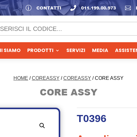
p
CONTATTI

011.199.00.973

I SIAMO
PRODOTTI
SERVIZI
MEDIA
ASSISTE
HOME
/
COREASSY
/
COREASSY
/ CORE ASSY
CORE ASSY
T0396