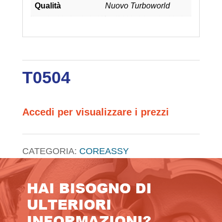
Qualità
Nuovo Turboworld
T0504
Accedi per visualizzare i prezzi
CATEGORIA:
COREASSY
HAI BISOGNO DI
ULTERIORI
INFORMAZIONI?