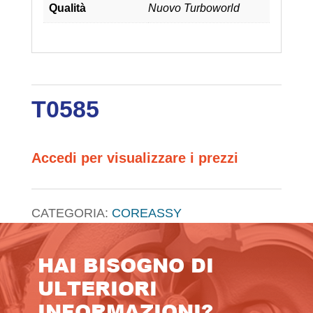
Qualità
Nuovo Turboworld
T0585
Accedi per visualizzare i prezzi
CATEGORIA:
COREASSY
HAI BISOGNO DI
ULTERIORI
INFORMAZIONI?