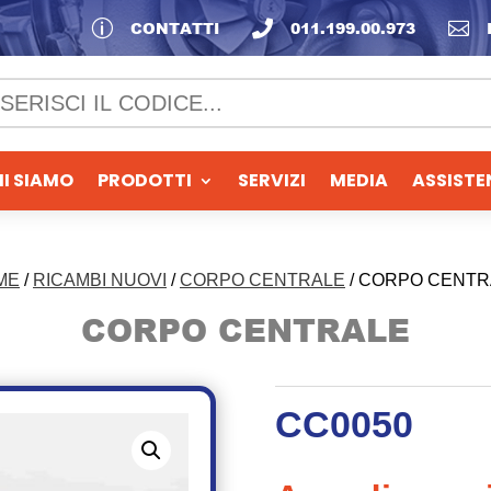
p
CONTATTI

011.199.00.973

I SIAMO
PRODOTTI
SERVIZI
MEDIA
ASSISTE
ME
/
RICAMBI NUOVI
/
CORPO CENTRALE
/ CORPO CENTR
CORPO CENTRALE
CC0050