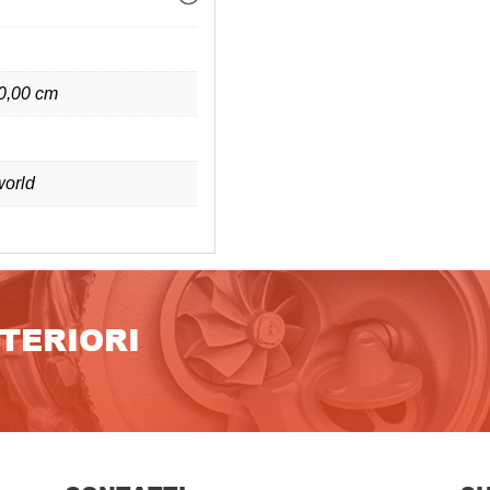
 0,00 cm
orld
LTERIORI