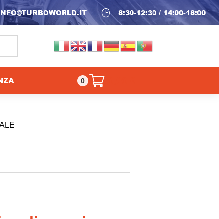
INFO@TURBOWORLD.IT
}
8:30-12:30 / 14:00-18:00
NZA
0,00
€
0
ALE