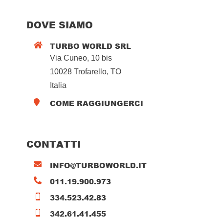
DOVE SIAMO
TURBO WORLD SRL

Via Cuneo, 10 bis
10028 Trofarello, TO
Italia
COME RAGGIUNGERCI

CONTATTI
INFO@TURBOWORLD.IT

011.19.900.973

334.523.42.83

342.61.41.455
