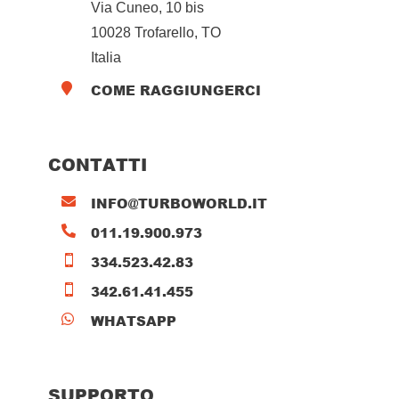
Via Cuneo, 10 bis
10028 Trofarello, TO
Italia
COME RAGGIUNGERCI

CONTATTI
INFO@TURBOWORLD.IT

011.19.900.973

334.523.42.83

342.61.41.455

WHATSAPP

SUPPORTO