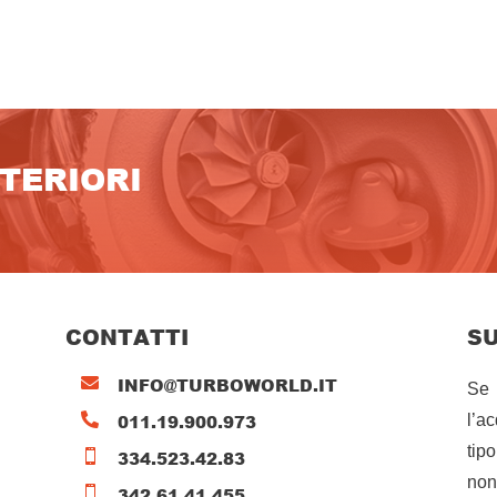
LTERIORI
CONTATTI
S
INFO@TURBOWORLD.IT

Se 
011.19.900.973

l’a
tip
334.523.42.83

non
342.61.41.455
