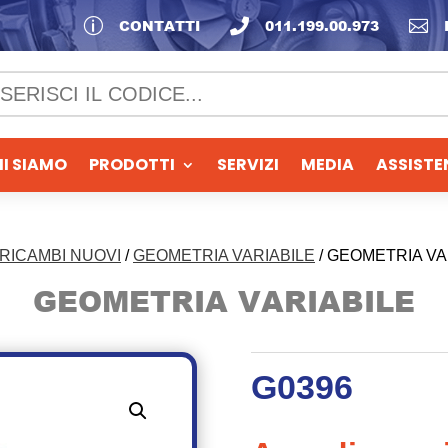
p
CONTATTI

011.199.00.973

I SIAMO
PRODOTTI
SERVIZI
MEDIA
ASSISTE
RICAMBI NUOVI
/
GEOMETRIA VARIABILE
/ GEOMETRIA VA
GEOMETRIA VARIABILE
G0396