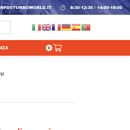
INFO@TURBOWORLD.IT
}
8:30-12:30 / 14:00-18:00
NZA
0,00
€
0
NI