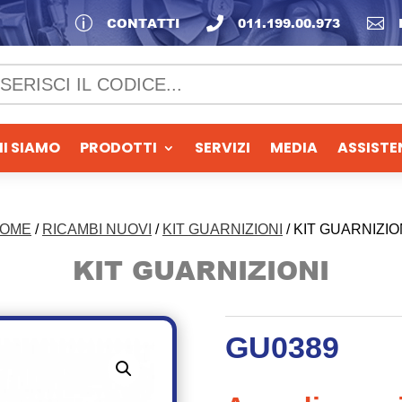
p
CONTATTI

011.199.00.973

I SIAMO
PRODOTTI
SERVIZI
MEDIA
ASSISTE
OME
/
RICAMBI NUOVI
/
KIT GUARNIZIONI
/ KIT GUARNIZIO
KIT GUARNIZIONI
GU0389