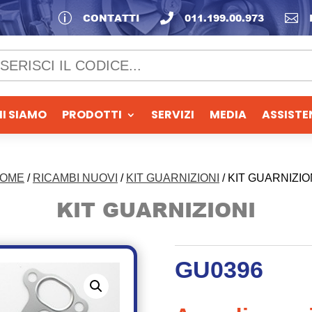
p
CONTATTI

011.199.00.973

I SIAMO
PRODOTTI
SERVIZI
MEDIA
ASSISTE
OME
/
RICAMBI NUOVI
/
KIT GUARNIZIONI
/ KIT GUARNIZIO
KIT GUARNIZIONI
GU0396