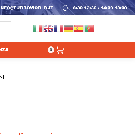
INFO@TURBOWORLD.IT
}
8:30-12:30 / 14:00-18:00
NZA
0,00
€
0
NI