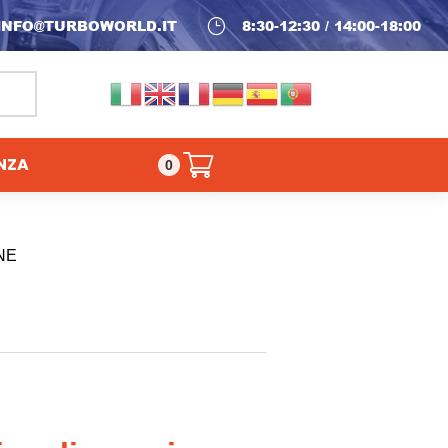
INFO@TURBOWORLD.IT
}
8:30-12:30 / 14:00-18:00
NZA
0,00
€
0
NE