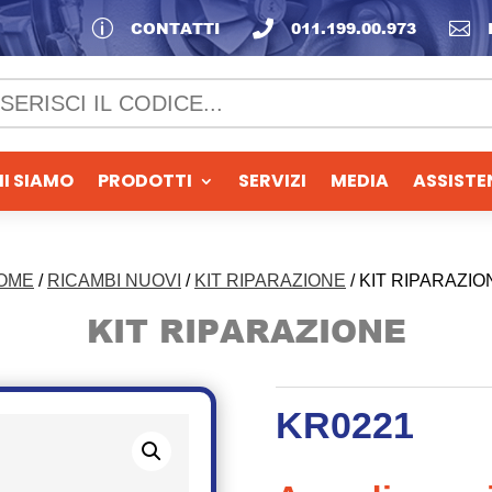
p
CONTATTI

011.199.00.973

I SIAMO
PRODOTTI
SERVIZI
MEDIA
ASSISTE
OME
/
RICAMBI NUOVI
/
KIT RIPARAZIONE
/ KIT RIPARAZIO
KIT RIPARAZIONE
KR0221