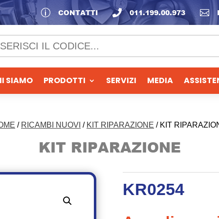
p
CONTATTI

011.199.00.973

I SIAMO
PRODOTTI
SERVIZI
MEDIA
ASSISTE
OME
/
RICAMBI NUOVI
/
KIT RIPARAZIONE
/ KIT RIPARAZIO
KIT RIPARAZIONE
KR0254