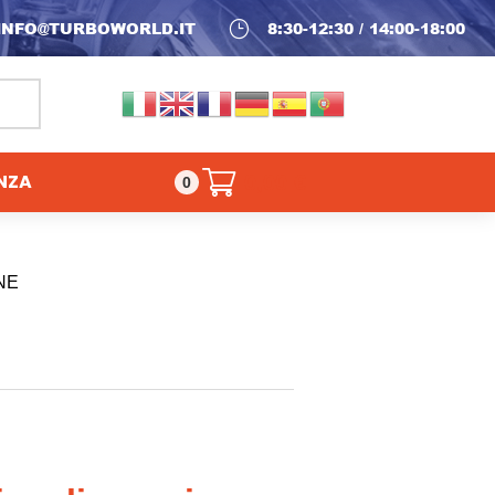
INFO@TURBOWORLD.IT
}
8:30-12:30 / 14:00-18:00
NZA
0,00
€
0
NE