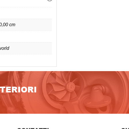
 0,00 cm
orld
LTERIORI