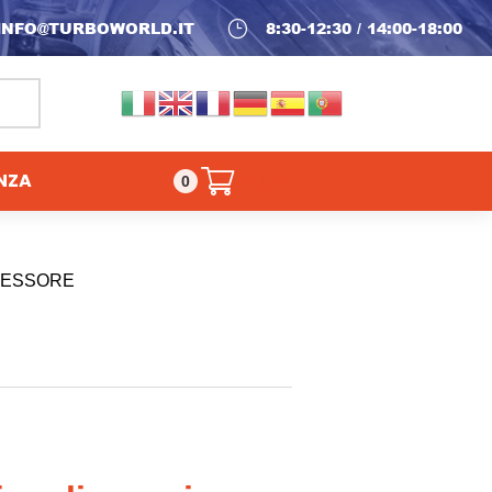
INFO@TURBOWORLD.IT
}
8:30-12:30 / 14:00-18:00
NZA
0,00
€
0
RESSORE