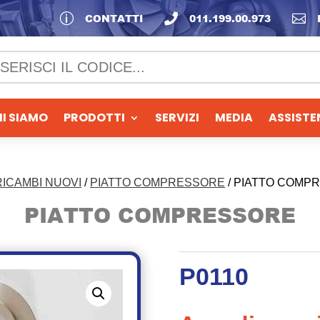
p
CONTATTI

011.199.00.973

I SIAMO
PRODOTTI
SERVIZI
MEDIA
ASSISTE
RICAMBI NUOVI
/
PIATTO COMPRESSORE
/ PIATTO COMP
PIATTO COMPRESSORE
P0110