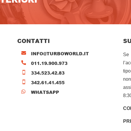
CONTATTI
S
INFO@TURBOWORLD.IT

Se 
011.19.900.973

l’a
tip
334.523.42.83

non
342.61.41.455

ass
WHATSAPP

8:3
CO
PR