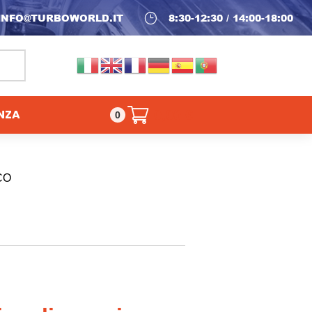
INFO@TURBOWORLD.IT
}
8:30-12:30 / 14:00-18:00
NZA
0,00
€
0
CO