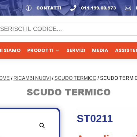
p
CONTATTI

011.199.00.973

I SIAMO
PRODOTTI
SERVIZI
MEDIA
ASSISTE
OME
/
RICAMBI NUOVI
/
SCUDO TERMICO
/ SCUDO TERMI
SCUDO TERMICO
ST0211