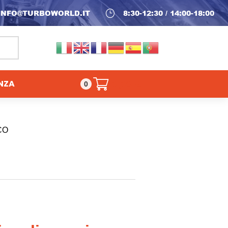
INFO@TURBOWORLD.IT
}
8:30-12:30 / 14:00-18:00
NZA
0,00
€
0
CO