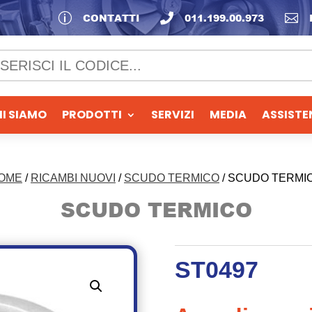
p
CONTATTI

011.199.00.973

I SIAMO
PRODOTTI
SERVIZI
MEDIA
ASSISTE
OME
/
RICAMBI NUOVI
/
SCUDO TERMICO
/ SCUDO TERMI
SCUDO TERMICO
ST0497