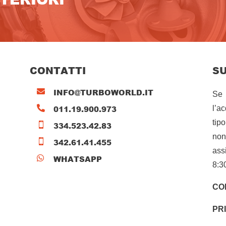
CONTATTI
S
INFO@TURBOWORLD.IT

Se 
011.19.900.973

l’a
tip
334.523.42.83

non
342.61.41.455

ass
WHATSAPP

8:3
CO
PR