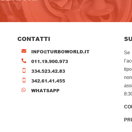
CONTATTI
S
INFO@TURBOWORLD.IT

Se 
011.19.900.973

l’a
tip
334.523.42.83

non
342.61.41.455

ass
WHATSAPP

8:3
CO
PR