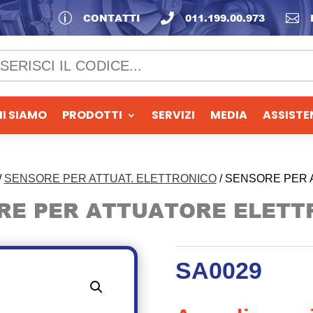
p
CONTATTI

011.199.00.973

I SIAMO
PRODOTTI
SERVIZI
MEDIA
ASSISTE
/
SENSORE PER ATTUAT. ELETTRONICO
/ SENSORE PER
RE PER ATTUATORE ELETT
SA0029